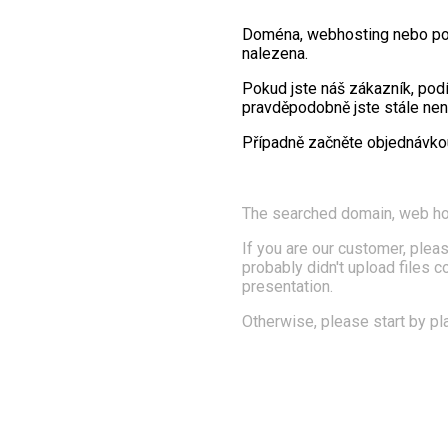
Doména, webhosting nebo po
nalezena.
Pokud jste náš zákazník, pod
pravděpodobně jste stále nena
Případně začněte objednávk
The searched domain, web ho
If you are our customer, pleas
probably didn't upload files 
presentation.
Otherwise, please start by pl