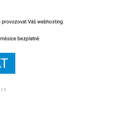
te provozovat Váš webhosting
 měsíce bezplatně.
AT
r.o.