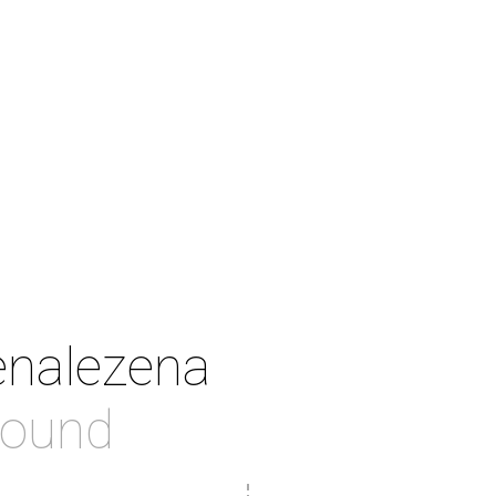
enalezena
found